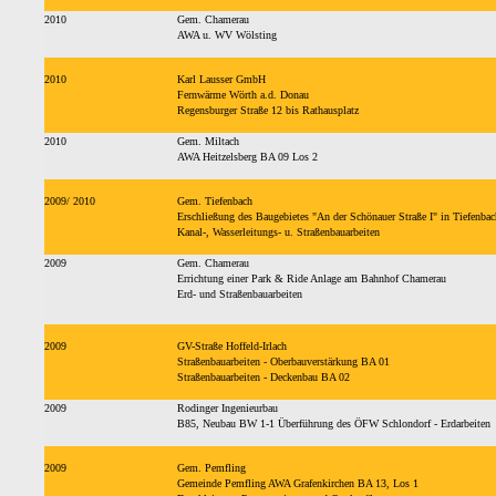
2010
Gem. Chamerau
AWA u. WV Wölsting
2010
Karl Lausser GmbH
Fernwärme Wörth a.d. Donau
Regensburger Straße 12 bis Rathausplatz
2010
Gem. Miltach
AWA Heitzelsberg BA 09 Los 2
2009/ 2010
Gem. Tiefenbach
Erschließung des Baugebietes "An der Schönauer Straße I" in Tiefenbac
Kanal-, Wasserleitungs- u. Straßenbauarbeiten
2009
Gem. Chamerau
Errichtung einer Park & Ride Anlage am Bahnhof Chamerau
Erd- und Straßenbauarbeiten
2009
GV-Straße Hoffeld-Irlach
Straßenbauarbeiten - Oberbauverstärkung BA 01
Straßenbauarbeiten - Deckenbau BA 02
2009
Rodinger Ingenieurbau
B85, Neubau BW 1-1 Überführung des ÖFW Schlondorf - Erdarbeiten
2009
Gem. Pemfling
Gemeinde Pemfling AWA Grafenkirchen BA 13, Los 1