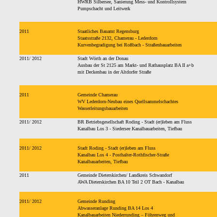
HWRB Silbersee, Sanierung Mess- und Kontrollsystem
Pumpschacht und Leitwerk
2011
Staatliches Bauamt Regensburg
Staatsstraße 2132, Chamerau - Lederdorn
Kurvenbegradigung bei Roßbach - Straßenbauarbeiten
2011/ 2012
Stadt Wörth an der Donau
Ausbau der St 2125 am Markt- und Rathausplatz BA II a+b
mit Deckenbau in der Altdorfer Straße
2011
Gemeinde Chamerau
WV Lederdorn-Neubau eines Quellsammelschachtes
Wasserleitungsbauarbeiten
2011/ 2012
BR Betriebsgesellschaft Roding - Stadt (er)leben am Fluss
Kanalbau Los 3 - Siedersee Kanalbauarbeiten, Tiefbau
2011/ 2012
Stadt Roding - Stadt (er)leben am Fluss
Kanalbau Los 4 - Posthalter-Rothfischer-Straße
Kanalbauarbeiten, Tiefbau
2011
Gemeinde Dieterskirchen/ Landkreis Schwandorf
AWA Dieterskirchen BA 10 Teil 2 OT Bach - Kanalbau
2011/ 2012
Gemeinde Runding
Abwasseranlage Runding BA 14 Los 4
Kanalbauarbeiten Niederrunding – Föhrenweg und