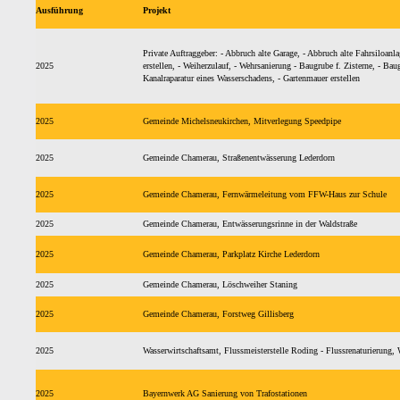
Ausführung
Projekt
Private Auftraggeber: - Abbruch alte Garage, - Abbruch alte Fahrsiloan
2025
erstellen, - Weiherzulauf, - Wehrsanierung - Baugrube f. Zisterne, - Bau
Kanalraparatur eines Wasserschadens, - Gartenmauer erstellen
2025
Gemeinde Michelsneukirchen, Mitverlegung Speedpipe
2025
Gemeinde Chamerau, Straßenentwässerung Lederdorn
2025
Gemeinde Chamerau, Fernwärmeleitung vom FFW-Haus zur Schule
2025
Gemeinde Chamerau, Entwässerungsrinne in der Waldstraße
2025
Gemeinde Chamerau, Parkplatz Kirche Lederdorn
2025
Gemeinde Chamerau, Löschweiher Staning
2025
Gemeinde Chamerau, Forstweg Gillisberg
2025
Wasserwirtschaftsamt, Flussmeisterstelle Roding - Flussrenaturierung,
2025
Bayernwerk AG Sanierung von Trafostationen