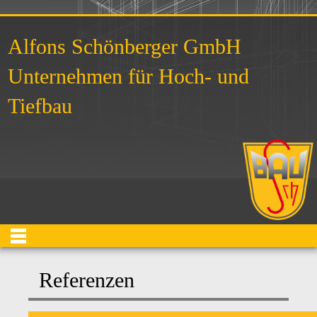
Alfons Schönberger GmbH
Unternehmen für Hoch- und
Tiefbau
Referenzen