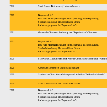
2022
Stadt Cham, Brückenweg Untertraubenbach
2022
Bayernwerk AG
Bau- und Montageleistungen Mittelspannung/ Niederspannung,
Straßenbeleuchtung, Hausanschlüsse Strom
im Versorgungsnetz der Bayernwerk AG
2021
Gemeinde Chamerau Sanierung der "Regenbrücke" Chamerau
2021
Bayernwerk AG
Bau- und Montageleistungen Mittelspannung/ Niederspannung,
Straßenbeleuchtung, Hausanschlüsse Strom
im Versorgungsnetz der Bayernwerk AG
2020
Stadtwerke Maxhütte-Haidhof Neubau Oberflächenwasserkanal "Raffastr
2020
Gemeinde Schorndorf Brückensanierungen
2020
Stadtwerke Cham Wasserleitungs- und Kabelbau "Walter-Paul-Straße"
2020
Stadt Cham Ausbau der "Walter-Paul-Straße"
2020
Bayernwerk AG
Bau- und Montageleistungen Mittelspannung/ Niederspannung,
Straßenbeleuchtung, Hausanschlüsse Strom
im Versorgungsnetz der Bayernwerk AG