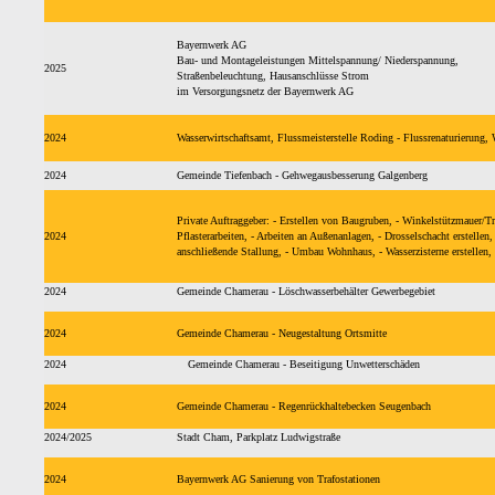
Bayernwerk AG
Bau- und Montageleistungen Mittelspannung/ Niederspannung,
2025
Straßenbeleuchtung, Hausanschlüsse Strom
im Versorgungsnetz der Bayernwerk AG
2024
Wasserwirtschaftsamt, Flussmeisterstelle Roding - Flussrenaturierung,
2024
Gemeinde Tiefenbach - Gehwegausbesserung Galgenberg
Private Auftraggeber: - Erstellen von Baugruben, - Winkelstützmauer/Tr
2024
Pflasterarbeiten, - Arbeiten an Außenanlagen, - Drosselschacht erstellen,
anschließende Stallung, - Umbau Wohnhaus, - Wasserzisterne erstellen, 
2024
Gemeinde Chamerau - Löschwasserbehälter Gewerbegebiet
2024
Gemeinde Chamerau - Neugestaltung Ortsmitte
2024
Gemeinde Chamerau - Beseitigung Unwetterschäden
2024
Gemeinde Chamerau - Regenrückhaltebecken Seugenbach
2024/2025
Stadt Cham, Parkplatz Ludwigstraße
2024
Bayernwerk AG Sanierung von Trafostationen