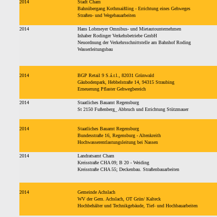
2014
Stadt Cham
Bahnübergang Kothmaißling - Errichtung eines Gehweges
Straßen- und Wegebauarbeiten
2014
Hans Lobmeyer Omnibus- und Mietautounternehmen
Inhaber Rodinger Verkehsbetriebe GmbH
Neuordnung der Verkehrsschnittstelle am Bahnhof Roding
Wasserleitungsbau
2014
BGP Retail 9 S.á.r.l., 82031 Grünwald
Gäubodenpark, Hebbelstraße 14, 94315 Straubing
Erneuerung Pflaster Gehwegbereich
2014
Staatliches Bauamt Regensburg
St 2150 Fußenberg_ Abbruch und Errichtung Stützmauer
2014
Staatliches Bauamt Regensburg
Bundesstraße 16, Regensburg - Altenkreith
Hochwasserentlastungsleitung bei Nassen
2014
Landratsamt Cham
Kreisstraße CHA 09; B 20 - Weiding
Kreisstraße CHA 55; Deckenbau. Straßenbauarbeiten
2014
Gemeinde Achslach
WV der Gem. Achslach, OT Grün/ Kalteck
Hochbehälter und Technikgebäude, Tief- und Hochbauarbeiten