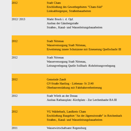
2012
Stadt Cham
Erschließung des Gewerbegebietes "Cham-Süd"
Linksabbiegespur, Straßenbauarbeiten
2012/ 2013
Markt Bruck i. d. Opf.
Ausbau der Gänsbergstraße
Straßen-, Kanal- und Wasserleitungsbauarbeiten
2012
Stadt Nittenau
Wasserversorgung Stadt Nittenau,
Erweiterung innere Schutzzone mit Erneuerung Quellschacht III
2012
Stadt Nittenau
Wasserversorgung Stadt Nittenau,
Leitungverlegung Quelle Sollbach -Rohrleitungsverlegung
2012
Gemeinde Zandt
GV-Straße Harrling - Liebenau- St 2140
Oberbauverstärkung mit Fahrbahnverbreiterung
2012
Stadt Wörth an der Donau
Ausbau Rathausplatz -Kirchplatz - Zur Lerchenhaube BA III
2012
VG Walderbach, Landkreis Cham
Erschließung Baugebiet "An der Jägerruitstraße" in Reichenbach
Straßen-, Kanal- und Wasserleitungsbauarbeiten
2011
Wasserwirtschaftsamt Regensburg