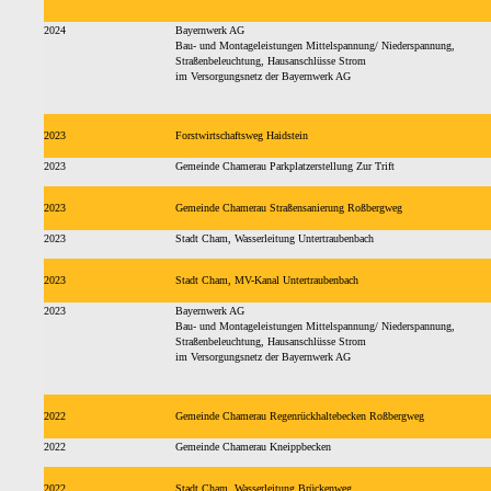
2024
Bayernwerk AG
Bau- und Montageleistungen Mittelspannung/ Niederspannung,
Straßenbeleuchtung, Hausanschlüsse Strom
im Versorgungsnetz der Bayernwerk AG
2023
Forstwirtschaftsweg Haidstein
2023
Gemeinde Chamerau Parkplatzerstellung Zur Trift
2023
Gemeinde Chamerau Straßensanierung Roßbergweg
2023
Stadt Cham, Wasserleitung Untertraubenbach
2023
Stadt Cham, MV-Kanal Untertraubenbach
2023
Bayernwerk AG
Bau- und Montageleistungen Mittelspannung/ Niederspannung,
Straßenbeleuchtung, Hausanschlüsse Strom
im Versorgungsnetz der Bayernwerk AG
2022
Gemeinde Chamerau Regenrückhaltebecken Roßbergweg
2022
Gemeinde Chamerau Kneippbecken
2022
Stadt Cham, Wasserleitung Brückenweg