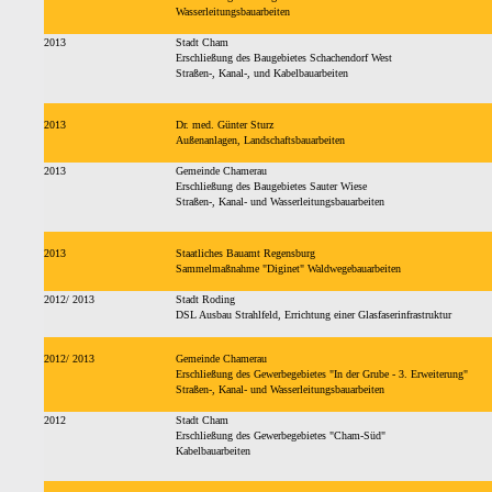
Wasserleitungsbauarbeiten
2013
Stadt Cham
Erschließung des Baugebietes Schachendorf West
Straßen-, Kanal-, und Kabelbauarbeiten
2013
Dr. med. Günter Sturz
Außenanlagen, Landschaftsbauarbeiten
2013
Gemeinde Chamerau
Erschließung des Baugebietes Sauter Wiese
Straßen-, Kanal- und Wasserleitungsbauarbeiten
2013
Staatliches Bauamt Regensburg
Sammelmaßnahme "Diginet" Waldwegebauarbeiten
2012/ 2013
Stadt Roding
DSL Ausbau Strahlfeld, Errichtung einer Glasfaserinfrastruktur
2012/ 2013
Gemeinde Chamerau
Erschließung des Gewerbegebietes "In der Grube - 3. Erweiterung"
Straßen-, Kanal- und Wasserleitungsbauarbeiten
2012
Stadt Cham
Erschließung des Gewerbegebietes "Cham-Süd"
Kabelbauarbeiten