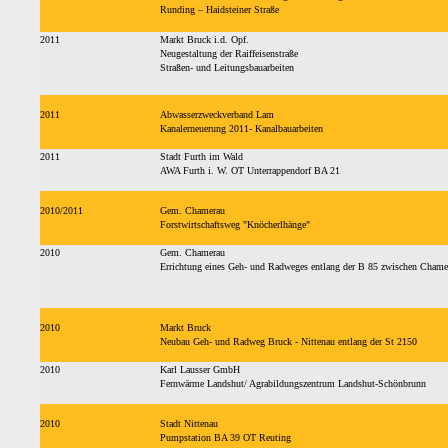
Runding – Haidsteiner Straße
2011
Markt Bruck i.d. Opf.
Neugestaltung der Raiffeisenstraße
Straßen- und Leitungsbauarbeiten
2011
Abwasserzweckverband Lam
Kanalerneuerung 2011- Kanalbauarbeiten
2011
Stadt Furth im Wald
AWA Furth i. W. OT Unterrappendorf BA 21
2010/2011
Gem. Chamerau
Forstwirtschaftsweg "Knöcherlhänge"
2010
Gem. Chamerau
Errichtung eines Geh- und Radweges entlang der B 85 zwischen Chame
2010
Markt Bruck
Neubau Geh- und Radweg Bruck - Nittenau entlang der St 2150
2010
Karl Lausser GmbH
Fernwärme Landshut/ Agrabildungszentrum Landshut-Schönbrunn
2010
Stadt Nittenau
Pumpstation BA 39 OT Reuting