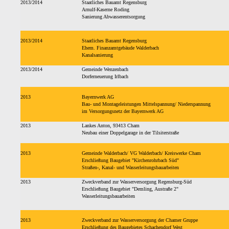
2013/2014
Staatliches Bauamt Regensburg
Arnulf-Kaserne Roding
Sanierung Abwasserentsorgung
2013/2014
Staatliches Bauamt Regensburg
Ehem. Finanzamtgebäude Walderbach
Kanalsanierung
2013/2014
Gemeinde Wenzenbach
Dorferneuerung Irlbach
2013
Bayernwerk AG
Bau- und Montageleistungen Mittelspannung/ Niederspannung
im Versorgungsnetz der Bayernwerk AG
2013
Lankes Anton, 93413 Cham
Neubau einer Doppelgarage in der Tilsiterstraße
2013
Gemeinde Walderbach/ VG Walderbach/ Kreiswerke Cham
Erschließung Baugebiet "Kirchenrohrbach Süd"
Straßen-, Kanal- und Wasserleitungsbauarbeiten
2013
Zweckverband zur Wasserversorgung Regensburg-Süd
Erschließung Baugebiet "Demling, Austraße 2"
Wasserleitungsbauarbeiten
2013
Zweckverband zur Wasserversorgung der Chamer Gruppe
Erschließung des Baugebietes Schachendorf West