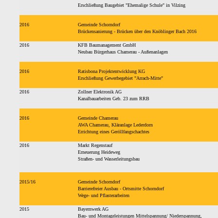
Erschließung Baugebiet "Ehemalige Schule" in Vilzing
2016
Gemeinde Schorndorf
Brückensanierung - Brücken über den Knöblinger Bach 2016
2016
KFB Baumanagement GmbH
Neubau Bürgerhaus Chamerau - Außenanlagen
2016
Ratisbona Projektentwicklung KG
Erschließung Gewerbegebiet "Arrach-Mitte"
2016
Zollner Elektronik AG
Kanalbauarbeiten Geb. 23 zum RRB
2016
Gemeinde Chamerau
AWA Chamerau, Kläranlage Lederdorn
Errichtung eines Geröllfangschachtes
2016
Markt Regenstauf
Erneuerung Heideweg
Straßen- und Wasserleitungsbau
2015/16
Gemeinde Schorndorf
Barrierefreier Ausbau - Ortsmitte Schorndorf
Wege- und Pflasterarbeiten
2015
Bayernwerk AG
Bau- und Montageleistungen Mittelspannung/ Niederspannung,