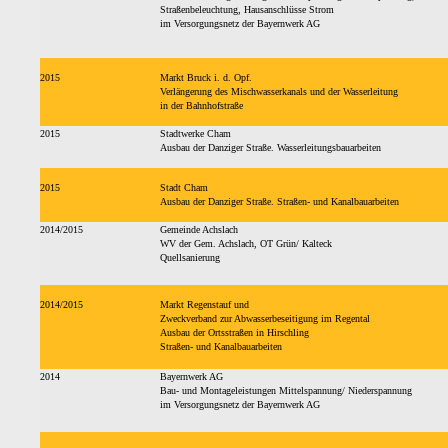
Straßenbeleuchtung, Hausanschlüsse Strom
im Versorgungsnetz der Bayernwerk AG
2015
Markt Bruck i. d. Opf.
Verlängerung des Mischwasserkanals und der Wasserleitung
in der Bahnhofstraße
2015
Stadtwerke Cham
Ausbau der Danziger Straße. Wasserleitungsbauarbeiten
2015
Stadt Cham
Ausbau der Danziger Straße. Straßen- und Kanalbauarbeiten
2014/2015
Gemeinde Achslach
WV der Gem. Achslach, OT Grün/ Kalteck
Quellsanierung
2014/2015
Markt Regenstauf und
Zweckverband zur Abwasserbeseitigung im Regental
Ausbau der Ortsstraßen in Hirschling
Straßen- und Kanalbauarbeiten
2014
Bayernwerk AG
Bau- und Montageleistungen Mittelspannung/ Niederspannung
im Versorgungsnetz der Bayernwerk AG