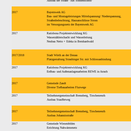
Ausbau der Straße "Am Sonnenschein"
2017
Bayernwerk AG
Bau- und Montageleistungen Mittelspannung/ Niederspannung,
Straßenbeleuchtung, Hausanschlüsse Strom
im Versorgungsnetz der Bayernwerk AG
2017
Ratisbona Projektentwicklung KG
Wasserzählerschacht und Wasserleitung
Neubau Netto + Edeka in Bernhardwald
2017/2018
Stadt Wörth an der Donau
Platzgestaltung Straubinger Str. mit Schlossanbindung
2017
Ratisbona Projektentwicklung KG
Erdbau- und Außenanlagenarbeiten REWE in Arrach
2017
Gemeinde Zandt
Diverse Tiefbauarbeiten Flurwege
2017
Teilnehmergemeinschaft Brennberg, Tirschenreuth
Ausbau Staufferweg
2017
Teilnehmergemeinschaft Brennberg, Tirschenreuth
Ausbau Johannisstraße
2017
Gemeinde Wiesenfelden
Errichtung Nahwärmenetz