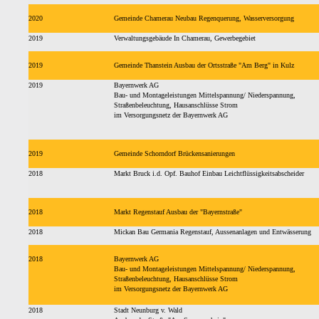
2020
Gemeinde Chamerau Neubau Regenquerung, Wasserversorgung
2019
Verwaltungsgebäude In Chamerau, Gewerbegebiet
2019
Gemeinde Thanstein Ausbau der Ortsstraße "Am Berg" in Kulz
2019
Bayernwerk AG
Bau- und Montageleistungen Mittelspannung/ Niederspannung,
Straßenbeleuchtung, Hausanschlüsse Strom
im Versorgungsnetz der Bayernwerk AG
2019
Gemeinde Schorndorf Brückensanierungen
2018
Markt Bruck i.d. Opf. Bauhof Einbau Leichtflüssigkeitsabscheider
2018
Markt Regenstauf Ausbau der "Bayernstraße"
2018
Mickan Bau Germania Regenstauf, Aussenanlagen und Entwässerung
2018
Bayernwerk AG
Bau- und Montageleistungen Mittelspannung/ Niederspannung,
Straßenbeleuchtung, Hausanschlüsse Strom
im Versorgungsnetz der Bayernwerk AG
2018
Stadt Neunburg v. Wald