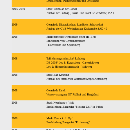
Druckleitung, Pumpstationen und Ortskanäle
2009/ 2010
Stadt Wörth an der Donau
Ausbau der Ludwig-, Taxis- und Josef-Feller-Straße, BA I
2009
Gemeinde Dieterskirchen/ Landkreis Schwandorf
Ausbau der GVS Weichelau zur Kreisstraße SAD 40
2008
Marktgemeinde Neukirchen beim Hl. Blut
Erneuerung von Gemeindestraßen
- Hochstraße und Spandlberg
2008
Teilnehmergemeinschaft Lohberg
DE 2008/ Los 1: Eggersberg - Gartenfeldweg
Los 2: Hinterschwarzenbach - Waldweg
2008
Stadt Bad Kötzting
Ausbau des forstlichen Wirtschaftsweges Achselberg
2008
Gemeinde Zandt
Wasserversorgung OT Pfalhof und Berghäusl
2008
Stadt Neunburg v. Wald
Erschließung Baugebiet "Stettner Zell" in Fuhrn
2008
Markt Bruck i. d. Opf.
Erschließung Baugebiet "Eichenweg"