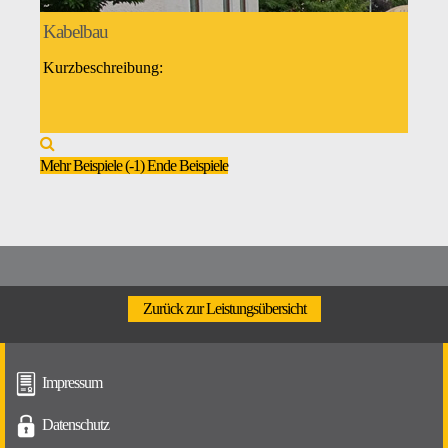
Kabelbau
Kurzbeschreibung:
Mehr Beispiele (
-1
)
Ende Beispiele
Zurück zur Leistungsübersicht
Impressum
Datenschutz