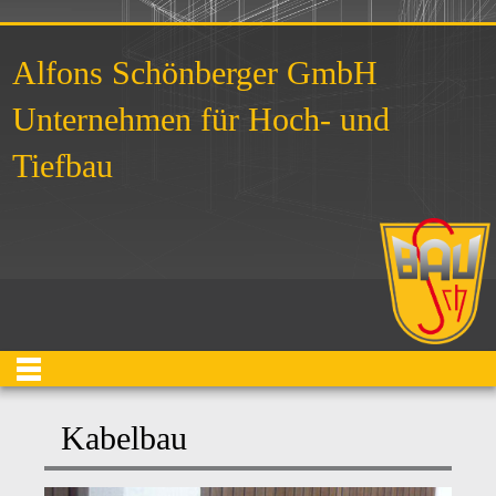
Alfons Schönberger GmbH
Unternehmen für Hoch- und
Tiefbau
Kabelbau