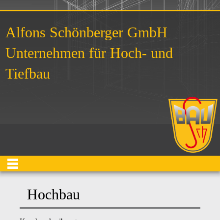
Alfons Schönberger GmbH
Unternehmen für Hoch- und
Tiefbau
Hochbau